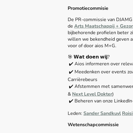
Promotiecommisie
De PR-commissie van DJAMG ze
de
Arts Maatschappij + Gezo
bijbehorende profielen beter 
willen we bekendheid geven aa
voor of door aios M+G.
🎯 𝗪𝗮𝘁 𝗱𝗼𝗲𝗻 𝘄𝗶𝗷?
✔️ Aios informeren over releva
✔️ Meedenken over events zo
Carrièrebeurs
✔️ Afstemmen met samenwerk
&
Next Level Dokter
)
✔️ Beheren van onze LinkedIn
Leden:
Sander Sandkuyl
Rois
Wetenschapcommissie