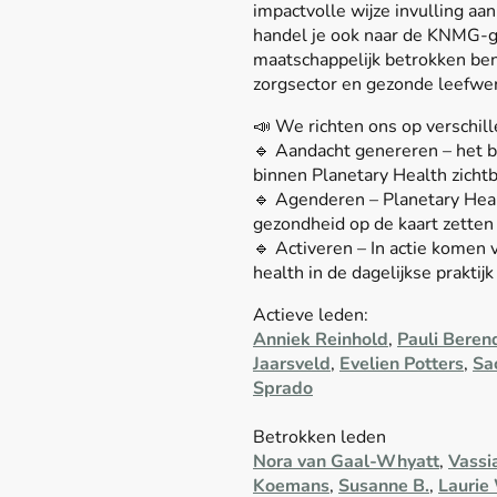
impactvolle wijze invulling aa
handel je ook naar de KNMG-ge
maatschappelijk betrokken ben
zorgsector en gezonde leefwer
📣 We richten ons op verschil
🔹 Aandacht genereren – het 
binnen Planetary Health zicht
🔹 Agenderen – Planetary Heal
gezondheid op de kaart zetten
🔹 Activeren – In actie komen
health in de dagelijkse praktijk
Actieve leden:
Anniek Reinhold
,
Pauli Beren
Jaarsveld
,
Evelien Potters
,
Sa
Sprado
Betrokken leden
Nora van Gaal-Whyatt
,
Vassi
Koemans
,
Susanne B.
,
Lauri