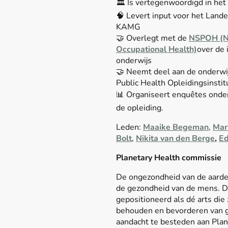
🏛️ Is vertegenwoordigd in het
🧠 Levert input voor het Lande
KAMG
🤝 Overlegt met de
NSPOH (Ne
Occupational Health)
over de 
onderwijs
🤝 Neemt deel aan de onderwi
Public Health Opleidingsinstit
📊 Organiseert enquêtes onder
de opleiding.
Leden:
Maaike Begeman
,
Mar
Bolt
,
Nikita van den Berge
,
Ed
Planetary Health commissie
De ongezondheid van de aarde 
de gezondheid van de mens. De 
gepositioneerd als dé arts die
behouden en bevorderen van g
aandacht te besteden aan Plan