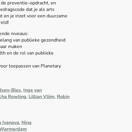
n de preventie-opdracht, en
dragscode dat je als arts
t en je inzet voor een duurzame
eld!
lende niveaus:
belang van publieke gezondheid
baar maken
th en de rol van publieke
 voor toepassen van Planetary
dsen-Bles
,
Inge van
cha Rowling
,
Lillian Vlijm
,
Robin
a Ivanova
,
Nina
e Warmerdam