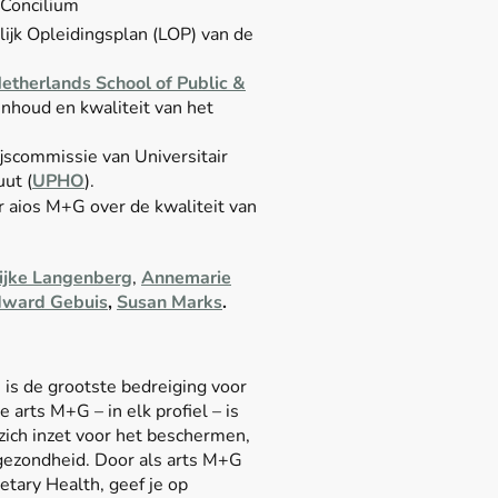
 Concilium
lijk Opleidingsplan (LOP) van de
therlands School of Public &
inhoud en kwaliteit van het
jscommissie van Universitair
uut (
UPHO
).
 aios M+G over de kwaliteit van
ijke Langenberg
,
Annemarie
ward Gebuis
,
Susan Marks
.
is de grootste bedreiging voor
arts M+G – in elk profiel – is
 zich inzet voor het beschermen,
ezondheid. Door als arts M+G
etary Health, geef je op