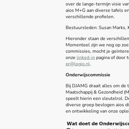
over de lange-termijn visie 
aios M+G aan diverse tafels en
verschillende profielen.
Bestuursleden: Susan Marks, 
Hieronder staan de verschill
Momenteel zijn we nog op zoek
commissies, mocht je geïnteres
onze
linked-in
pagina of door 
pr@logio.nl
.
Onderwijscommissie
Bij DJAMG draait alles om de 
Maatschappij & Gezondheid (
speelt hierin een sleutelrol. 
diverse groep bevlogen aios di
en ontwikkeling van onze ople
𝗪𝗮𝘁 𝗱𝗼𝗲𝘁 𝗱𝗲 𝗢𝗻𝗱𝗲𝗿𝘄𝗶𝗷𝘀𝗰