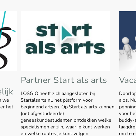
Partner Start als arts
Vac
lijk
LOSGIO heeft zich aangesloten bij
Doorlop
n we
Startalsarts.nl, het platform voor
aios. Nu
er het
beginnend artsen. Op Start als arts kunnen
penning
(net afgestudeerde)
voor het
geneeskundestudenten ontdekken welke
buddy-s
specialismen er zijn, waar je kunt werken
laagdre
en welke routes je kunt volgen.
om te er