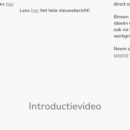
ees
hier
direct e
Lees
hier
het hele nieuwsbericht!
Binnen 
ideeën 
ook via
werkgro
Neem sn
pagina!
Introductievideo