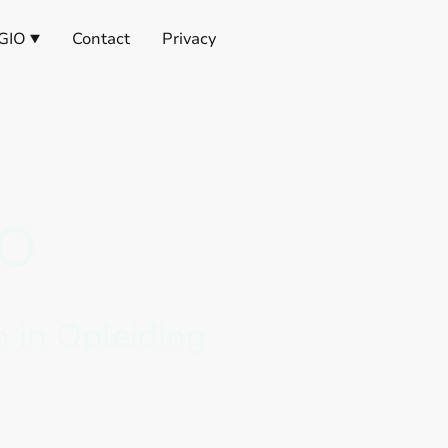
GIO
Contact
Privacy
IO
 in Opleiding
Verzekeringsgeneeskunde en