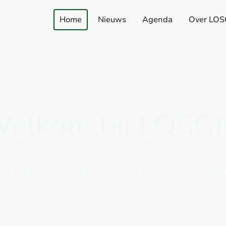
Home
Nieuws
Agenda
Over LOS
elkom bij LOSG
erleg Sociaal-Geneeskundigen
ios Maatschappij en Gezondheid, Forensische Geneeskunde, 
Bedrijfsgeneeskunde