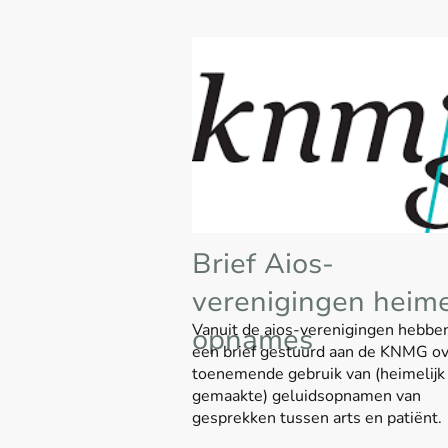
Brief Aios-
verenigingen heime
Vanuit de aios-verenigingen hebbe
opnames
een brief gestuurd aan de KNMG ov
toenemende gebruik van (heimelijk
gemaakte) geluidsopnamen van
gesprekken tussen arts en patiënt.