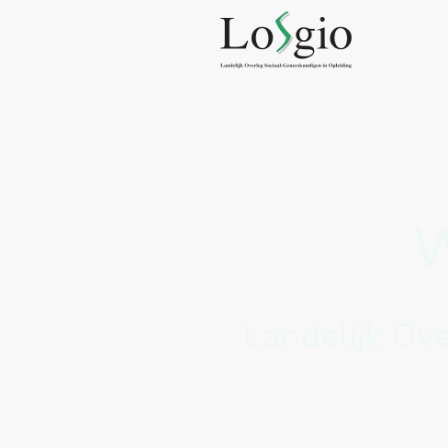
W
Landelijk Ov
LOSGIO vertegenwoordigt a