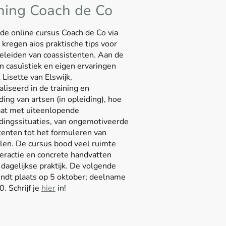
ning Coach de Co
 de online cursus Coach de Co via
regen aios praktische tips voor
eleiden van coassistenten. Aan de
n casuïstiek en eigen ervaringen
 Lisette van Elswijk,
aliseerd in de training en
ding van artsen (in opleiding), hoe
at met uiteenlopende
dingssituaties, van ongemotiveerde
tenten tot het formuleren van
len. De cursus bood veel ruimte
teractie en concrete handvatten
 dagelijkse praktijk. De volgende
vindt plaats op 5 oktober; deelname
. Schrijf je
hier
in!