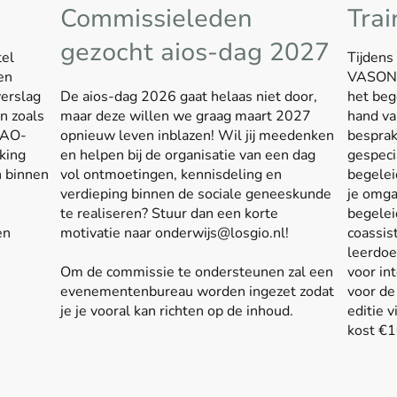
Commissieleden
Trai
gezocht aios-dag 2027
tel
Tijdens
en
VASON k
verslag
De aios-dag 2026 gaat helaas niet door,
het beg
en zoals
maar deze willen we graag maart 2027
hand va
CAO-
opnieuw leven inblazen! Wil jij meedenken
besprak
king
en helpen bij de organisatie van een dag
gespeci
n binnen
vol ontmoetingen, kennisdeling en
begelei
verdieping binnen de sociale geneeskunde
je omga
te realiseren?
Stuur dan een korte
begelei
en
motivatie naar onderwijs@losgio.nl!
coassis
leerdoe
Om de commissie te ondersteunen zal een
voor in
evenementenbureau worden ingezet zodat
voor de
je je vooral kan richten op de inhoud.
editie 
kost €10